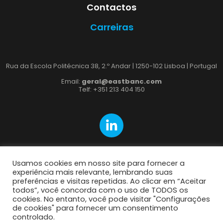
Contactos
Carreiras
Rua da Escola Politécnica 38, 2.º Andar | 1250-102 Lisboa | Portugal
Email:
geral@eastbanc.com
Telf: +351 213 404 150
Usamos cookies em nosso site para fornecer a
experiência mais relevante, lembrando suas
preferências e visitas repetidas. Ao clicar em “Aceitar
Política de Cookies
todos”, você concorda com o uso de TODOS os
cookies. No entanto, você pode visitar "Configurações
Política de Privacidade
de cookies" para fornecer um consentimento
controlado.
created by
Wace Studio