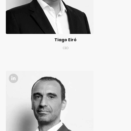
Tiago Eiró
CEO