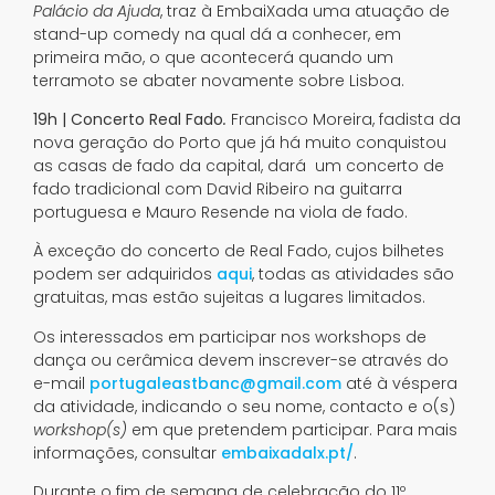
Palácio da Ajuda
, traz à EmbaiXada uma atuação de
stand-up comedy na qual dá a conhecer, em
primeira mão, o que acontecerá quando um
terramoto se abater novamente sobre Lisboa.
19h |
Concerto Real Fado
.
Francisco Moreira, fadista da
nova geração do Porto que já há muito conquistou
as casas de fado da capital, dará um concerto de
fado tradicional com David Ribeiro na guitarra
portuguesa e Mauro Resende na viola de fado.
À exceção do concerto de Real Fado, cujos bilhetes
podem ser adquiridos
aqui
, todas as atividades são
gratuitas, mas estão sujeitas a lugares limitados.
Os interessados em participar nos workshops de
dança ou cerâmica devem inscrever-se através do
e-mail
portugaleastbanc@gmail.com
até à véspera
da atividade, indicando o seu nome, contacto e o(s)
workshop(s)
em que pretendem participar. Para mais
informações, consultar
embaixadalx.pt/
.
Durante o fim de semana de celebração do 11º