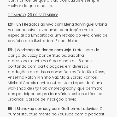
partilhamos, de que a vida dos outros é sempre
melhor do que a nossa.
DOMINGO, 29 DE SETEMBRO:
12h-15h | Retratos ao vivo com Elena Sanmiguel Urbina.
Vai ser possível levar uma recordação muito
especial da EmbaiXada: um retrato ao vivo, cheio de
cor, feito pela ilustradora Elena Urbina.
16h |
Workshop de dança com Jojo
. Professora de
dança da Jazzy Dance Studios, trabalha
profissionalmente na área desde os 16 anos,
contando com participações em diversas
produções de artistas como Deejay Telio, Rick Ross,
Anselmo Ralph, Nininho Vaz Maia, Soraia Ramos,
Mickael Carreira, entre outros. Jojo Lopes dará um
workshop de
Hip Hop Chor
eography, que permitirá
aos participantes praticar vários estilos e técnicas
urbanas. Carece de inscrição prévia.
18h |
Stand-up comedy com Guilherme Ludovice
. O
humorista, atualmente no YouTube com o podcast