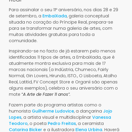
Para assinalar o seu 11º aniversário, nos dias 28 e 29
de setembro, a
EmbaiXada
, galeria conceptual
situada no coração do Príncipe Real, prepara-se
para se transformar numa galeria de artes, com
muitas atividades gratuitas para toda a
comunidade.
Inspirando-se no facto de já estarem pelo menos
identificadas 11 tipos de artes, a EmbaiXada, que é
atualmente montra exclusiva para mais de 17
marcas nacionais (a Indústria, Chumeco, Fairly
Normal, Gin Lovers, Hirundo, ISTO., O Lisboeta, Atalho
Real, Latitid, FV Concept Store e Organii são apenas
alguns exemplos), celebra o seu aniversário com o
mote
“
A Arte de Fazer 11 anos”.
Fazem parte do programa artistas como o
humorista
Guilherme Ludovice
, a dançarina
Jojo
Lopes
, a artista visual e multidisciplinar
Vanessa
Teodoro
, o poeta
Pedro Freitas
, a ceramista
Catarina Bicker
e a ilustradora
Elena Urbina
. Haverá