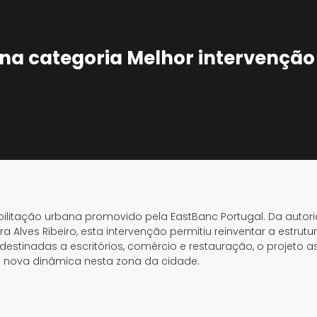
na categoria Melhor intervenção
eabilitação urbana promovido pela EastBanc Portugal. Da autor
Alves Ribeiro, esta intervenção permitiu reinventar a estrutu
destinadas a escritórios, comércio e restauração, o projeto 
a nova dinâmica nesta zona da cidade.