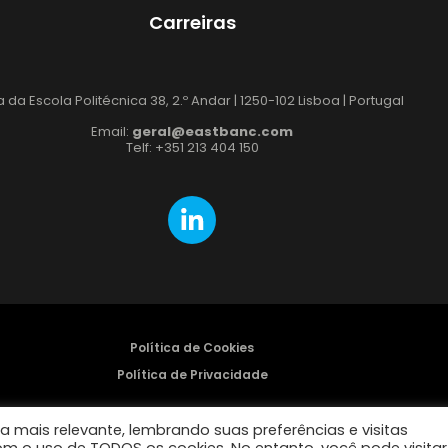
Carreiras
 da Escola Politécnica 38, 2.º Andar | 1250-102 Lisboa | Portugal
Email:
geral@eastbanc.com
Telf: +351 213 404 150
Política de Cookies
Política de Privacidade
created by
Wace Studio
a mais relevante, lembrando suas preferências e visitas