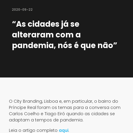
2020-09-22
“As cidades já se
alteraram com a
pandemia, nós é que não”
O City Branding, Lisboa e, em particular, o bairro do
Príncipe Real foram os temas para a conversa com
Carlos Coelho e Tiago Eiró quando as cidades se
adaptam a tempos de pandemia.
Leia o artigo completo
aqui
.