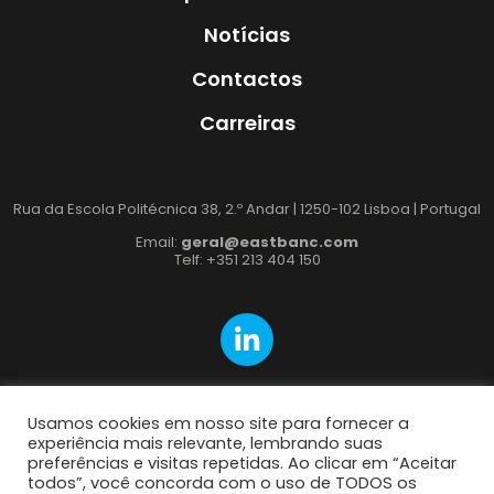
Notícias
Contactos
Carreiras
Rua da Escola Politécnica 38, 2.º Andar | 1250-102 Lisboa | Portugal
Email:
geral@eastbanc.com
Telf: +351 213 404 150
Usamos cookies em nosso site para fornecer a
experiência mais relevante, lembrando suas
preferências e visitas repetidas. Ao clicar em “Aceitar
Política de Cookies
todos”, você concorda com o uso de TODOS os