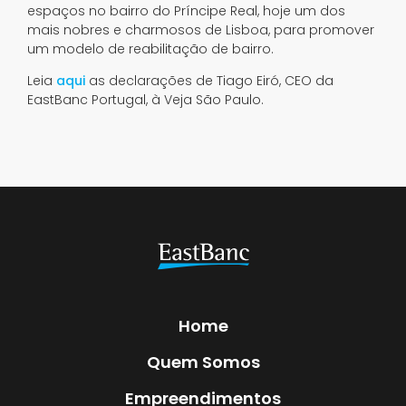
espaços no bairro do Príncipe Real, hoje um dos
mais nobres e charmosos de Lisboa, para promover
um modelo de reabilitação de bairro.
Leia
aqui
as declarações de Tiago Eiró, CEO da
EastBanc Portugal, à Veja São Paulo.
Home
Quem Somos
Empreendimentos