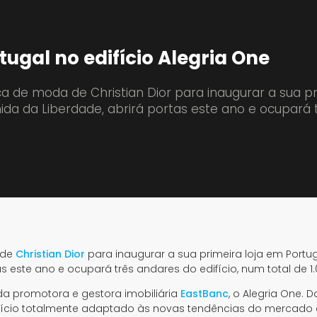
tugal no edifício Alegria One
a de moda de Christian Dior para inaugurar a sua p
ida da Liberdade, abrirá portas este ano e ocupará 
 de
Christian Dior
para inaugurar a sua primeira loja em Portug
s este ano e ocupará três andares do edifício, num total de 1
 da promotora e gestora imobiliária
EastBanc
, o Alegria One. D
difício totalmente adaptado às novas tendências do mercado