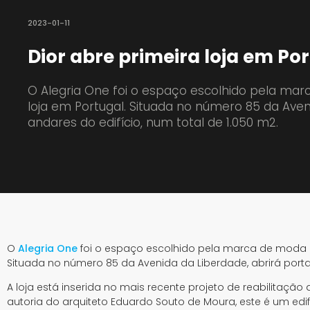
2023-01-11
Dior abre primeira loja em Por
O Alegria One foi o espaço escolhido pela marc
loja em Portugal. Situada no número 85 da Aven
andares do edifício, num total de 1.050 m2.
O
Alegria One
foi o espaço escolhido pela marca de moda
Situada no número 85 da Avenida da Liberdade, abrirá porta
A loja está inserida no mais recente projeto de reabilitação
autoria do arquiteto Eduardo Souto de Moura, este é um e