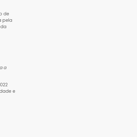
no de
a pela
 da
ra a
2022
idade e