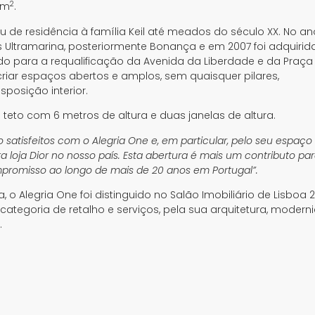
2
 m
.
rviu de residência à família Keil até meados do século XX. No a
 Ultramarina, posteriormente Bonança e em 2007 foi adquirid
do para a requalificação da Avenida da Liberdade e da Praça
criar espaços abertos e amplos, sem quaisquer pilares,
sposição interior.
teto com 6 metros de altura e duas janelas de altura.
 satisfeitos com o Alegria One e, em particular, pelo seu espaço
a loja Dior no nosso país. Esta abertura é mais um contributo pa
mpromisso ao longo de mais de 20 anos em Portugal”.
 o Alegria One foi distinguido no Salão Imobiliário de Lisboa 
categoria de retalho e serviços, pela sua arquitetura, modern
.