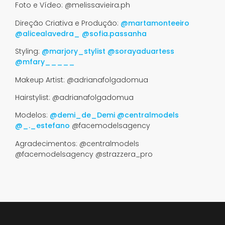
Foto e Vídeo: @melissavieira.ph
Direção Criativa e Produção:
@martamonteeiro
@alicealavedra_
@sofia.passanha
Styling:
@marjory_stylist
@sorayaduartess
@mfary_____
Makeup Artist: @adrianafolgadomua
Hairstylist: @adrianafolgadomua
Modelos:
@demi_de_Demi
@centralmodels
@_._estefano
@facemodelsagency
Agradecimentos: @centralmodels
@facemodelsagency @strazzera_pro