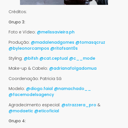
Créditos:
Grupo 3:
Foto e Vídeo:
@melissavieira.ph
Produção:
@madalenadgomes
@tomasqcruz
@byleonorcampos
@ritafsant0s
Styling:
@bifsh
@cat.ceptual
@c__mode
Make-up & Cabelo:
@adrianafolgadomua
Coordenação: Patricia Sá
Modelo:
@diogo.faial
@namachado__
@facemodelsagency
Agradecimento especial:
@strazzera_pro
&
@modaetic
@eticoficial
Grupo 4: