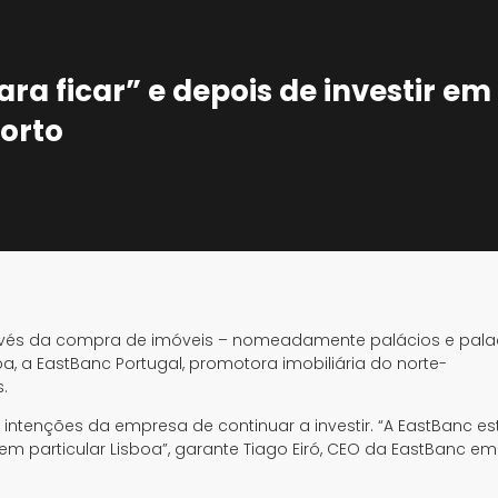
ra ficar” e depois de investir em
Porto
través da compra de imóveis – nomeadamente palácios e pala
oa, a EastBanc Portugal, promotora imobiliária do norte-
.
ntenções da empresa de continuar a investir. “A EastBanc e
, em particular Lisboa”, garante Tiago Eiró, CEO da EastBanc em