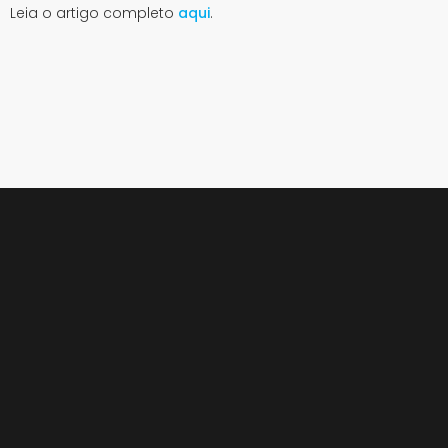
Leia o artigo completo
aqui
.