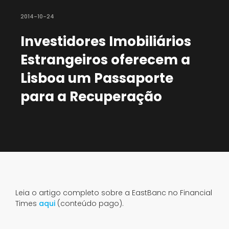
2014-10-24
Investidores Imobiliários
Estrangeiros oferecem a
Lisboa um Passaporte
para a Recuperação
Leia o artigo completo sobre a EastBanc no Financial
Times
aqui
(conteúdo pago).