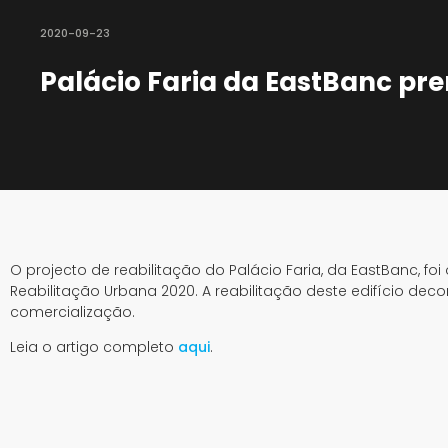
2020-09-23
Palácio Faria da EastBanc pr
O projecto de reabilitação do Palácio Faria, da EastBanc, f
Reabilitação Urbana 2020. A reabilitação deste edifício deco
comercialização.
Leia o artigo completo
aqui
.