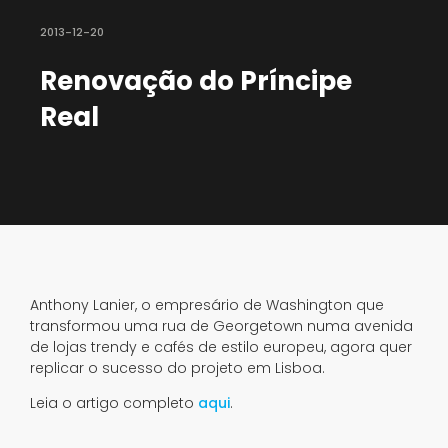
2013-12-20
Renovação do Príncipe
Real
Anthony Lanier, o empresário de Washington que
transformou uma rua de Georgetown numa avenida
de lojas trendy e cafés de estilo europeu, agora quer
replicar o sucesso do projeto em Lisboa.
Leia o artigo completo
aqui
.